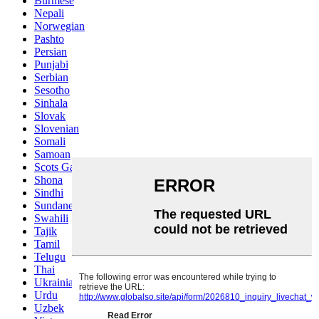
Burmese
Nepali
Norwegian
Pashto
Persian
Punjabi
Serbian
Sesotho
Sinhala
Slovak
Slovenian
Somali
Samoan
Scots Gaelic
Shona
Sindhi
Sundanese
Swahili
Tajik
Tamil
Telugu
Thai
Ukrainian
Urdu
Uzbek