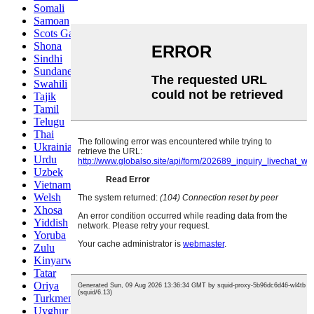
Somali
Samoan
Scots Gaelic
Shona
Sindhi
Sundanese
Swahili
Tajik
Tamil
Telugu
Thai
Ukrainian
Urdu
Uzbek
Vietnamese
Welsh
Xhosa
Yiddish
Yoruba
Zulu
Kinyarwanda
Tatar
Oriya
Turkmen
Uyghur